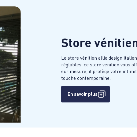
Store vénitie
Le store vénitien allie design itali
réglables, ce store venitien vous of
sur mesure, il protège votre intimi
touche contemporaine.
En savoir plus