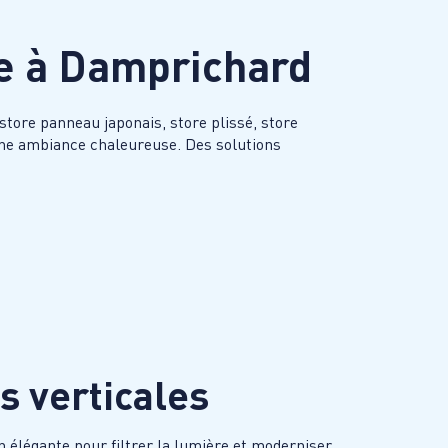
e à
Damprichard
store panneau japonais, store plissé, store
 une ambiance chaleureuse. Des solutions
s verticales
on élégante pour filtrer la lumière et moderniser