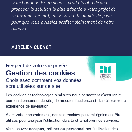
sélectionnons les meilleurs produits afin de vous
proposer la solution la plus adaptée à votre projet de
rénovation. Le tout, en assurant la qualité de pose,
pour que vous puissiez profiter pleinement de votre
maison.
AURÉLIEN CUENOT
L'Expert Fenêtre
Doubs
31 rue des Tilleuls
25450 DAMPRICHARD
07 89 24 18 46
cuenot.contact@yahoo.com
HORAIRES