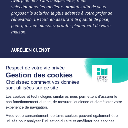
Avec plus de 25 ans d’expérience, nous
sélectionnons les meilleurs produits afin de vous
proposer la solution la plus adaptée à votre projet de
rénovation. Le tout, en assurant la qualité de pose,
pour que vous puissiez profiter pleinement de votre
maison.
AURÉLIEN CUENOT
L'Expert Fenêtre
Doubs
31 rue des Tilleuls
25450 DAMPRICHARD
07 89 24 18 46
cuenot.contact@yahoo.com
HORAIRES